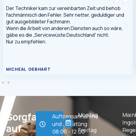
Der Techniker kam zur vereinbarten Zeit und behob
fachmännisch den Fehler. Sehr netter, geduldiger und
gut ausgebildeter Fachmann.
Wenn die Arbeit von anderen Diensten auch so wäre,
gäbe es die „Servicewüste Deutschland“ nicht.
Nur zu empfehlen.
MICHEAL GEBHART
Sorgfalt,
Montag
Main
Auftragsannahme
-
Ingol
und Beratung:
auf
Freitag
Rege
08:00 - 12:00