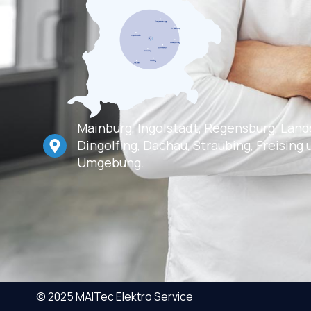
Mainburg, Ingolstadt, Regensburg, Land
Dingolfing, Dachau, Straubing, Freising 
Umgebung.
© 2025 MAITec Elektro Service