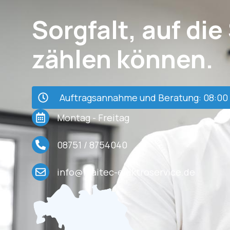
Sorgfalt, auf die
zählen können.
Auftragsannahme und Beratung: 08:00 
Montag - Freitag
08751 / 8754040
info@maitec-elektroservice.de